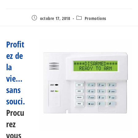
Post
Post
octobre 17, 2018
Promotions
published:
category:
Profit
ez de
la
vie…
sans
souci.
Procu
rez
vous