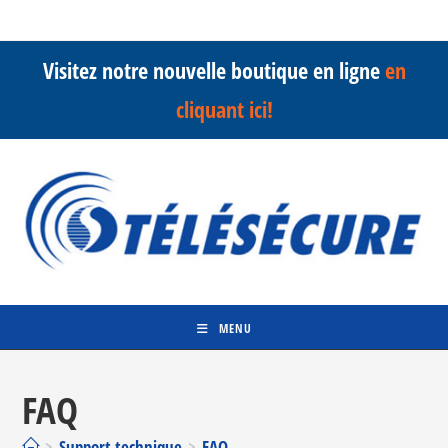
Skip
to
content
Visitez notre nouvelle boutique en ligne
en
cliquant ici!
MENU
FAQ
>
Support technique
>
FAQ