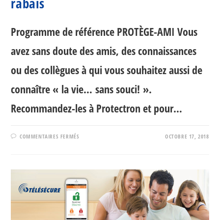
rabais
Programme de référence PROTÈGE-AMI Vous
avez sans doute des amis, des connaissances
ou des collègues à qui vous souhaitez aussi de
connaître « la vie… sans souci! ».
Recommandez-les à Protectron et pour…
SUR
COMMENTAIRES FERMÉS
OCTOBRE 17, 2018
RÉFÉRER
UN
AMI
ET
RECEVEZ
50$
EN
RABAIS