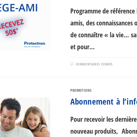
Programme de référence 
amis, des connaissances o
de connaître « la vie… s
et pour…
SUR
COMMENTAIRES FERMÉS
RÉFÉRER
UN
AMI
ET
RECEVEZ
50$
PROMOTIONS
EN
RABAIS
Abonnement à l’inf
Pour recevoir les dernièr
nouveau produits, Abonne