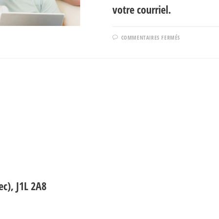
votre courriel.
SUR
COMMENTAIRES FERMÉS
ABONNEMEN
À
L’INFO-
LETTRE
c), J1L 2A8