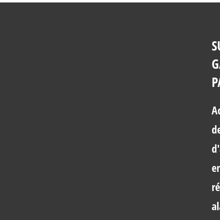
S
G
P
A
d
d
e
ré
a