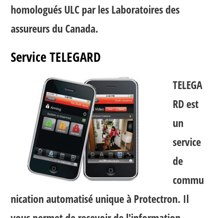
homologués ULC par les Laboratoires des
assureurs du Canada.
Service TELEGARD
TELEGA
RD est
un
service
de
commu
nication automatisé unique à Protectron. Il
vous permet de recevoir de l'information